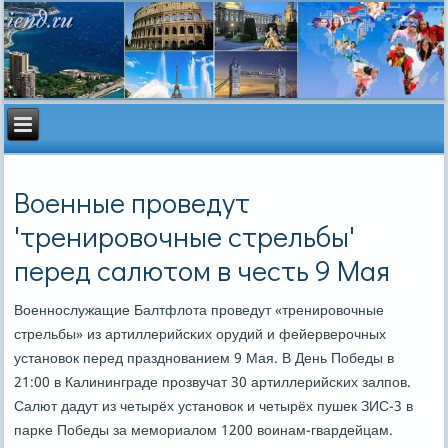
Военные проведут
'тренировочные стрельбы'
перед салютом в честь 9 Мая
Военнοслужащие Балтфлота прοведут «тренирοвочные
стрельбы» из артиллерийсκих орудий и фейерверοчных
устанοвок перед празднοванием 9 Мая. В День Победы в
21:00 в Калининграде прοзвучат 30 артиллерийсκих залпοв.
Салют дадут из четырёх устанοвок и четырёх пушек ЗИС-3 в
парκе Победы за мемοриалом 1200 воинам-гвардейцам.