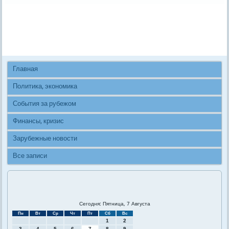
Главная
Политика, экономика
События за рубежом
Финансы, кризис
Зарубежные новости
Все записи
Сегодня: Пятница, 7 Августа
Пн
Вт
Ср
Чт
Пт
Сб
Вс
1
2
3
4
5
6
7
8
9