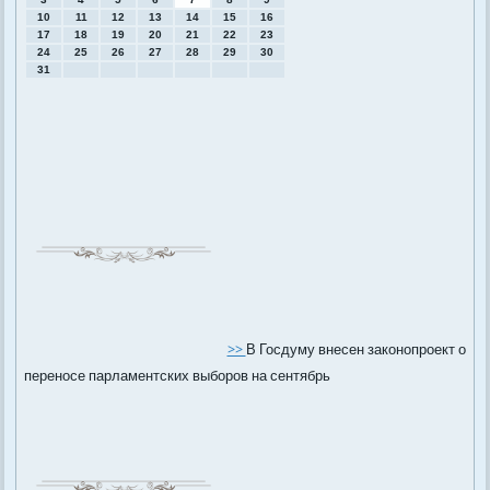
10
11
12
13
14
15
16
17
18
19
20
21
22
23
24
25
26
27
28
29
30
31
>>
В Госдуму внесен законопроект о
переносе парламентских выборов на сентябрь