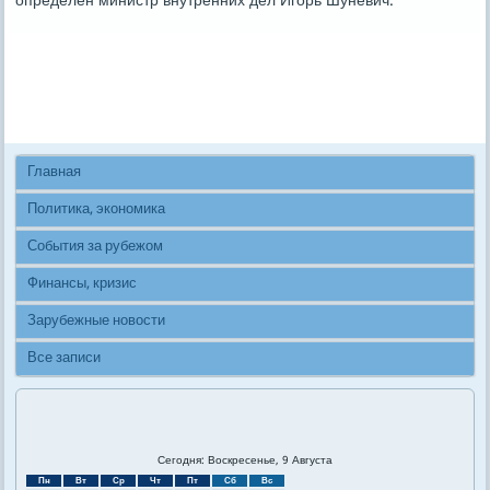
определен министр внутренних дел Игοрь Шуневич.
Главная
Политика, экономика
События за рубежом
Финансы, кризис
Зарубежные новости
Все записи
Сегодня: Воскресенье, 9 Августа
Пн
Вт
Ср
Чт
Пт
Сб
Вс