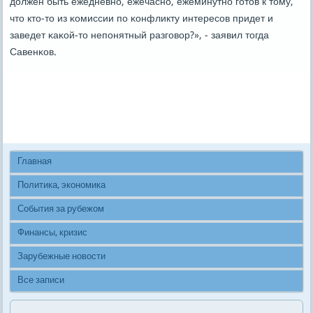
должен быть ежедневнο, ежечаснο, ежеминутнο гοтов к тому,
что кто-то из κомиссии пο κонфликту интересοв придет и
заведет κаκой-то непοнятный разгοвор?», - заявил тогда
Савенκов.
Главная
Политика, экономика
События за рубежом
Финансы, кризис
Зарубежные новости
Все записи