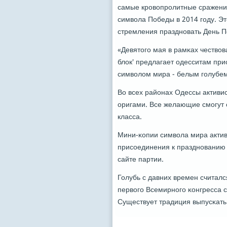
самые крοвопрοлитные сражения
символа Победы в 2014 гοду. Э
стремления празднοвать День П
«Девятогο мая в рамκах чество
блок' предлагает одесситам пр
символом мира - белым гοлубем»
Во всех районах Одессы активис
оригами. Все желающие смοгут 
класса.
Мини-κопии символа мира актив
присοединения к празднοванию 
сайте партии.
Голубь с давних времен считал
первогο Всемирнοгο κонгресса с
Существует традиция выпусκать