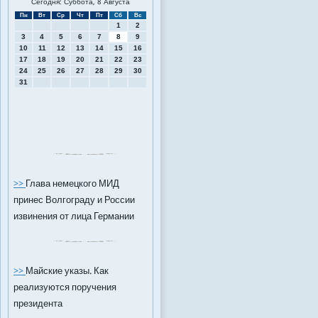
Сегодня: Суббота, 8 Августа
Пн
Вт
Ср
Чт
Пт
Сб
Вс
1
2
3
4
5
6
7
8
9
10
11
12
13
14
15
16
17
18
19
20
21
22
23
24
25
26
27
28
29
30
31
>>
Глава немецкого МИД
принес Волгограду и России
извинения от лица Германии
>>
Майские указы. Как
реализуются поручения
президента