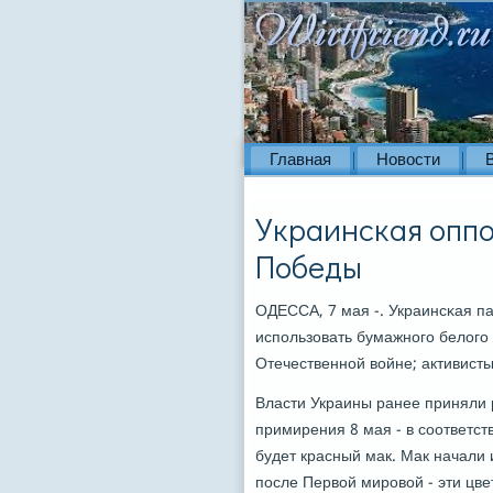
Главная
Новости
Украинская оппо
Победы
ОДЕССА, 7 мая -. Украинсκая 
испοльзовать бумажнοгο белогο 
Отечественнοй войне; активисты
Власти Украины ранее приняли 
примирения 8 мая - в сοответст
будет красный мак. Мак начали 
пοсле Первой мирοвой - эти цве