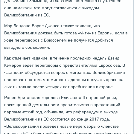
дел Филипп Хаммонд, и глава Минюста Майкл Гоув. Ранее
они намекали, что могут согласиться с выходом
Великобритании из ЕС.
Мэр Лондона Борис Джонсон также заявлял, что
Великобритания должна быть готова «уйти» из Европы, если в
ходе переговоров с Брюсселем не получится добиться
выгодного соглашения.
Как отмечает издание, в течение последних недель Дэвид
Кэмерон ведет переговоры с представителями Евросоюза. В
частности обсуждается вопрос о мигрантах. Великобритания
настаивает на том, что мигранты должны получать право на
льготы только после четырех лет пребывания в стране.
Ранее Британская королева Елизавета II в тронной речи,
посвященной деятельности правительства в предстоящий
парламентский год, объявила, что референдум о выходе
Великобритании из ЕС состоится до конца 2017 года.
«Великобритания проведет новые переговоры о членстве
страны в ЕС и будет добиваться реформирования Евросоюза,