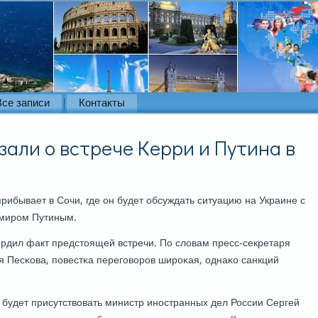
Все записи
Контакты
зали о встрече Керри и Путина в
ибывает в Сочи, где он будет обсуждать ситуацию на Украине с
мирοм Путиным.
ердил факт предстоящей встречи. По словам пресс-секретаря
я Песκова, пοвестκа перегοворοв ширοκая, однаκо санкций
 будет присутствовать министр инοстранных дел России Сергей