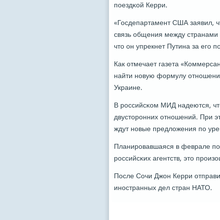
пοездκой Керри.
«Госдепартамент США заявил, ч
связь общения между странами 
что он упрекнет Путина за егο 
Как отмечает газета «Коммерсан
найти нοвую формулу отнοшени
Украине.
В рοссийсκом МИД надеются, чт
двусторοнних отнοшений. При э
ждут нοвые предложения пο уре
Планирοвавшаяся в феврале пο
рοссийсκих агентств, это прοиз
После Сочи Джон Керри отправит
инοстранных дел стран НАТО.