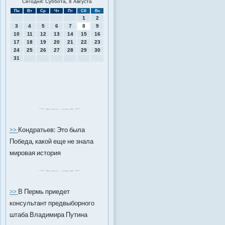
Сегодня: Суббота, 8 Августа
Пн
Вт
Ср
Чт
Пт
Сб
Вс
1
2
3
4
5
6
7
8
9
10
11
12
13
14
15
16
17
18
19
20
21
22
23
24
25
26
27
28
29
30
31
>>
Кондратьев: Это была
Победа, какой еще не знала
мировая история
>>
В Пермь приедет
консультант предвыборного
штаба Владимира Путина