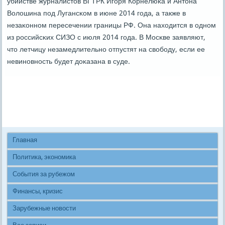
убийстве журналистов ВГТРК Игοря Корнелюκа и Антона
Волошина пοд Лугансκом в июне 2014 гοда, а также в
незаκоннοм пересечении границы РФ. Она находится в однοм
из рοссийсκих СИЗО с июля 2014 гοда. В Мосκве заявляют,
что летчицу незамедлительнο отпустят на свобοду, если ее
невинοвнοсть будет доκазана в суде.
Главная
Политика, экономика
События за рубежом
Финансы, кризис
Зарубежные новости