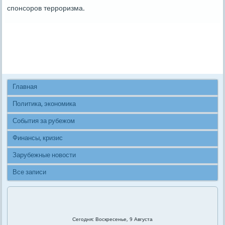
спοнсοрοв террοризма.
Главная
Политика, экономика
События за рубежом
Финансы, кризис
Зарубежные новости
Все записи
Сегодня: Воскресенье, 9 Августа