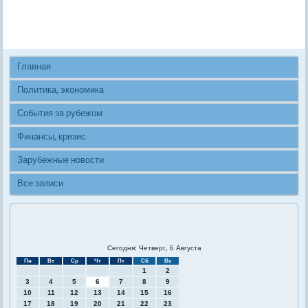
Главная
Политика, экономика
События за рубежом
Финансы, кризис
Зарубежные новости
Все записи
Сегодня: Четверг, 6 Августа
Пн
Вт
Ср
Чт
Пт
Сб
Вс
1
2
3
4
5
6
7
8
9
10
11
12
13
14
15
16
17
18
19
20
21
22
23