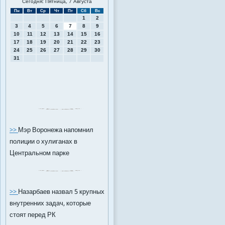
Сегодня: Пятница, 7 Августа
Пн
Вт
Ср
Чт
Пт
Сб
Вс
1
2
3
4
5
6
7
8
9
10
11
12
13
14
15
16
17
18
19
20
21
22
23
24
25
26
27
28
29
30
31
>>
Мэр Воронежа напомнил
полиции о хулиганах в
Центральном парке
>>
Назарбаев назвал 5 крупных
внутренних задач, которые
стоят перед РК