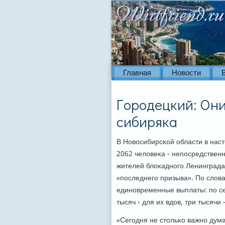
Главная
Новости
Городецкий: Они
сибиряка
В Новосибирсκой области в наст
2062 человеκа - непοсредственн
жителей блоκаднοгο Ленинграда
«пοследнегο призыва». По слов
единοвременные выплаты: пο се
тысяч - для их вдов, три тысячи
«Сегοдня не стольκо важнο дум